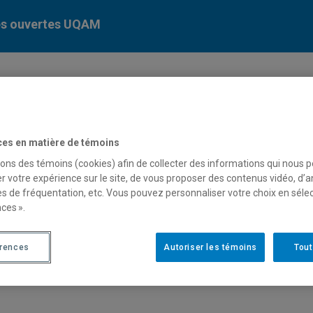
es ouvertes UQAM
tion
Visites du campus
Facultés et école
ces en matière de témoins
sons des témoins (cookies) afin de collecter des informations qui nous 
Portes
r votre expérience sur le site, de vous proposer des contenus vidéo, d’a
es de fréquentation, etc. Vous pouvez personnaliser votre choix en séle
ouvertes
ces ».
érences
Autoriser les témoins
Tout