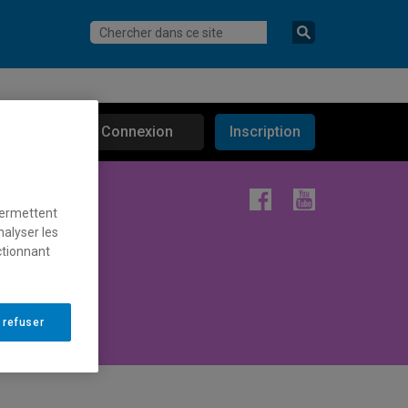
Connexion
Inscription
Facebook
Instagram
YouTube
permettent
nalyser les
ctionnant
 refuser