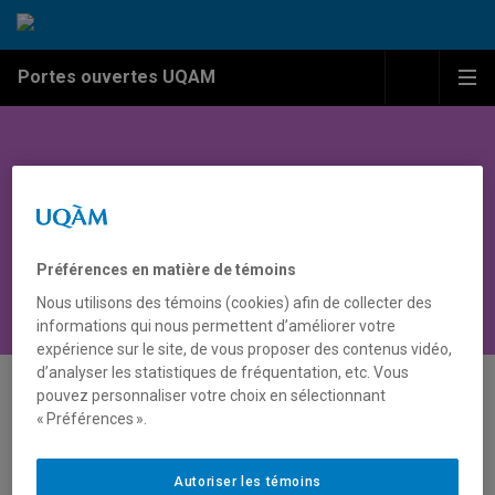
Passer au contenu
Accéder au menu principal
Accéder à la recherche
Passer au contenu
Accéder au menu principal
Menu
Me
Portes ouvertes UQAM
Activité
Préférences en matière de témoins
Nous utilisons des témoins (cookies) afin de collecter des
informations qui nous permettent d’améliorer votre
expérience sur le site, de vous proposer des contenus vidéo,
d’analyser les statistiques de fréquentation, etc. Vous
pouvez personnaliser votre choix en sélectionnant
« Préférences ».
Autoriser les témoins