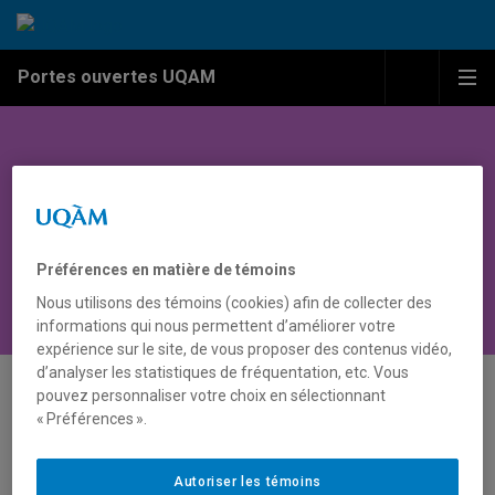
Passer au contenu
Accéder au menu principal
Accéder à la recherche
Passer au contenu
Accéder au menu principal
Menu
Me
Portes ouvertes UQAM
Activité
Préférences en matière de témoins
Nous utilisons des témoins (cookies) afin de collecter des
informations qui nous permettent d’améliorer votre
expérience sur le site, de vous proposer des contenus vidéo,
d’analyser les statistiques de fréquentation, etc. Vous
pouvez personnaliser votre choix en sélectionnant
« Préférences ».
Autoriser les témoins