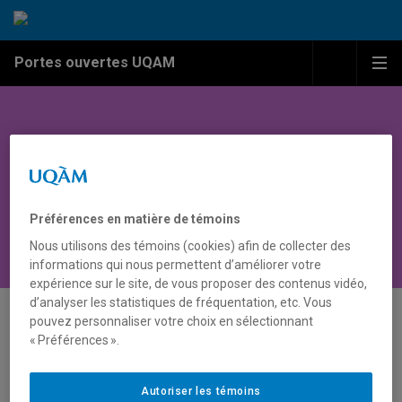
Passer au contenu
Accéder au menu principal
Accéder à la recherche
Passer au contenu
Accéder au menu principal
Menu
Me
Portes ouvertes UQAM
Activité
Préférences en matière de témoins
Nous utilisons des témoins (cookies) afin de collecter des
informations qui nous permettent d’améliorer votre
expérience sur le site, de vous proposer des contenus vidéo,
d’analyser les statistiques de fréquentation, etc. Vous
pouvez personnaliser votre choix en sélectionnant
« Préférences ».
Autoriser les témoins